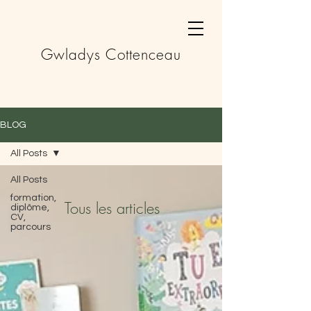
Gwladys Cottenceau
BLOG
All Posts
All Posts
formation,
Tous les articles
diplôme,
CV,
parcours