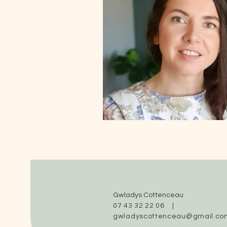
Gwladys Cottenceau
07 43 32 22 06 |
gwladyscottenceau@gmail.co