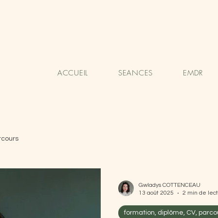
ACCUEIL
SEANCES
EMDR
rcours
Gwladys COTTENCEAU
13 août 2025
2 min de lec
formation, diplôme, CV, parco