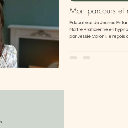
Mon parcours et 
Éducatrice de Jeunes Enfant
Maître Praticienne en hypn
par Jessie Caron), je reçois
Pôle Santé La Passerelle à 
l’accompagnement du jeune e
parents et j'utilise des his
pour créer des séances pers
besoins et aspirations.
m