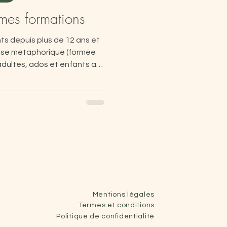
mes formations
s depuis plus de 12 ans et
ose métaphorique (formée
 adultes, ados et enfants au
Cholet. Spécialisée dans
nfant, j’intègre les
toires hypnotiques sur-mesure
onnalisées, en lien avec vos
Mentions légales
Termes et conditions
Politique de confidentialité