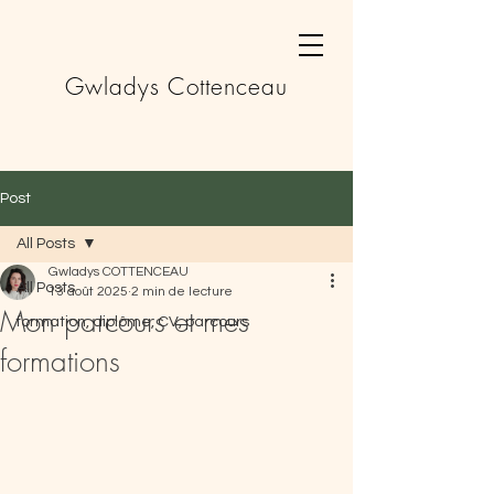
Gwladys Cottenceau
Post
All Posts
Gwladys COTTENCEAU
All Posts
13 août 2025
2 min de lecture
Mon parcours et mes
formation, diplôme, CV, parcours
formations