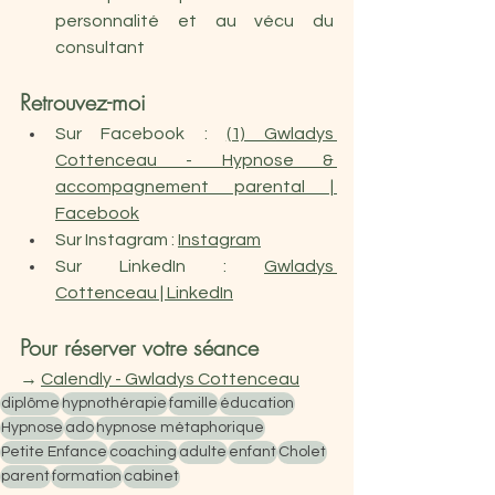
personnalité et au vécu du 
consultant
Retrouvez-moi 
Sur Facebook : 
(1) Gwladys 
Cottenceau - Hypnose & 
accompagnement parental | 
Facebook
Sur Instagram : 
Instagram
Sur LinkedIn : 
Gwladys 
Cottenceau | LinkedIn
Pour réserver votre séance 
→ 
Calendly - Gwladys Cottenceau
diplôme
hypnothérapie
famille
éducation
Hypnose
ado
hypnose métaphorique
Petite Enfance
coaching
adulte
enfant
Cholet
parent
formation
cabinet